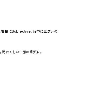
、右袖にSubjective、背中に三次元の
に。汚れてもいい服の筆頭に。